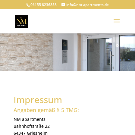
06155 8236858
info@nm-apartments.de
Impressum
Angaben gemäß § 5 TMG:
NM apartments
Bahnhofstraße 22
64347 Griesheim